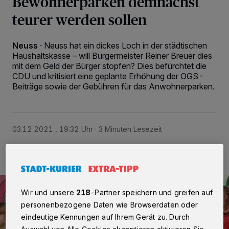
Bewohnerparken demnächst
teurer werden sollen
Neuss
·
Neuss hat ein dickes Loch in der städtischen
Haushaltskasse – will Bürgermeister Reiner Breuer dies
mit dem Geld der Bürger stopfen? Dies befürchtet die
CDU und kritisiert eine geplante Erhöhung der OGS-
Beiträge sowie der Gebühren für das Anwohnerparken.
03.12.2021 , 19:32 Uhr
3 Minuten Lesezeit
Wir und unsere
218
-Partner speichern und greifen auf
personenbezogene Daten wie Browserdaten oder
eindeutige Kennungen auf Ihrem Gerät zu. Durch