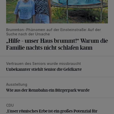
Brummton-Phänomen auf der Einsteinstraße: Auf der
Suche nach der Ursache
„Hilfe – unser Haus brummt!“ Warum die
Familie nachts nicht schlafen kann
Vertrauen des Seniors wurde missbraucht
Unbekannter stiehlt Senior die Geldkarte
Unbekannter stiehlt Senior die Geldkarte
Ausstellung
Wie aus der Rennbahn ein Bürgerpark wurde
Wie aus der Rennbahn ein Bürgerpark wurde
CDU
„Unser römisches Erbe ist ein großes Potenzial für Neuss“
„Unser römisches Erbe ist ein großes Potenzial für