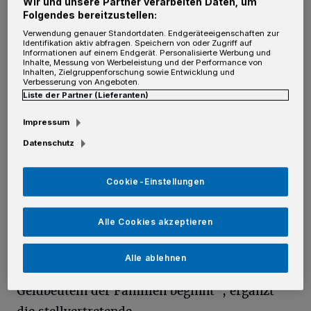
Wir und unsere Partner verarbeiten Daten, um
Folgendes bereitzustellen:
schwierige Zeiten. Für den Bürgermeister
Verwendung genauer Standortdaten. Endgeräteeigenschaften zur
offensichtlich kein Grund, Familien nicht noch
Identifikation aktiv abfragen. Speichern von oder Zugriff auf
Informationen auf einem Endgerät. Personalisierte Werbung und
stärker zu belasten“, ist die schulpolitische
Inhalte, Messung von Werbeleistung und der Performance von
Inhalten, Zielgruppenforschung sowie Entwicklung und
Sprecherin der CDU-Fraktion, Elke Schlangen,
Verbesserung von Angeboten.
Liste der Partner (Lieferanten)
entsetzt. Die Verwaltung habe im
Schulausschuss gefordert, die OGS-Beiträge
Impressum
anstatt der bereits schon satzungsmäßig
Datenschutz
vorgesehenen drei Prozent einmalig um fünf
Cookie-Einstellungen
Prozent zu steigern. „Die Verwaltung liefert
keinerlei pädagogische oder sachliche
Alle Cookies akzeptieren
Begründung dafür. Bleibt einzig allein die
Konsolidierung des Haushaltes, die
Alle ablehnen
offensichtlich beim Bürgermeister in den
Geldbeuteln der Familien beginnt“, ergänzt