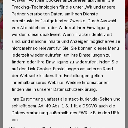
Auswahl von Alle Cookies akzeptieren aktivieren Sie
Tracking-Technologien für die unter „Wir und unsere
Partner verarbeiten Daten, um Ihnen Dienste
bereitzustellen“ aufgeführten Zwecke. Durch Auswahl
von Alle ablehnen oder Widerruf Ihrer Einwilligung
werden diese deaktiviert. Wenn Tracker deaktiviert
sind, sind manche Inhalte und Anzeigen möglicherweise
nicht mehr so relevant für Sie. Sie können dieses Menü
jederzeit wieder aufrufen, um Ihre Einstellungen zu
Die OGS-Gebühren werden im kommenden Jahr steigen – um drei
oder fünf Prozent, das ist die Streitfrage.
ändern oder Ihre Einwilligung zu widerrufen, indem Sie
Foto: pixabay
auf den Link Cookie-Einstellungen am unteren Rand
der Webseite klicken. Ihre Einstellungen gelten
innerhalb unseres Website. Weitere Informationen
finden Sie in unserer Datenschutzerklärung.
Ihre Zustimmung umfasst alle stadt-kurier.de-Seiten und
Von Rolf Retzlaff
schließt gem. Art. 49 Abs. 1 S. 1 lit. a DSGVO auch die
Datenverarbeitung außerhalb des EWR, z.B. in den USA
„Familien durchleben aufgrund der Corona-
ein.
Pandemie und der steigenden Inflation gerade