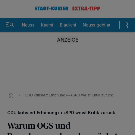
Neuss
Kaarst
Blaulicht
Neuss geht aus
Sommer
CDU kritisiert Erhöhung+++SPD weist Kritik zurück
CDU kritisiert Erhöhung+++SPD weist Kritik zurück
Warum OGS und