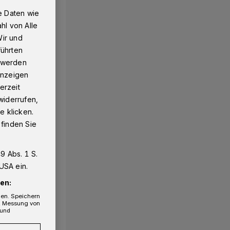
e Daten wie
hl von Alle
Wir und
führten
g werden
 Anzeigen
erzeit
widerrufen,
e klicken.
 finden Sie
9 Abs. 1 S.
USA ein.
en:
gen. Speichern
e, Messung von
 und