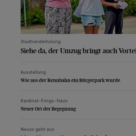
Stadtranderholung
Siehe da, der Umzug bringt auch Vortei
Ausstellung
Wie aus der Rennbahn ein Bürgerpark wurde
Wie aus der Rennbahn ein Bürgerpark wurde
Kardinal-Frings-Haus
Neuer Ort der Begegnung
Neuer Ort der Begegnung
Neuss geht aus
Jelena: Mit neuem Namen in die Zukunft