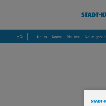
Neuss
Kaarst
Blaulicht
Neuss geht a