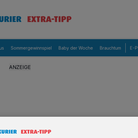
us
Sommergewinnspiel
Baby der Woche
Brauchtum
E-P