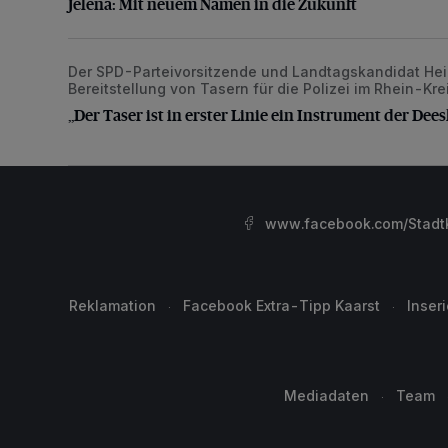
Jelena: Mit neuem Namen in die Zukunft
Der SPD-Parteivorsitzende und Landtagskandidat Heinr
„Der Taser ist in erster Linie ein Instrument der Deesk
Bereitstellung von Tasern für die Polizei im Rhein-Kr
„Der Taser ist in erster Linie ein Instrument der Dees
www.facebook.com/StadtK
Reklamation
Facebook Extra-Tipp Kaarst
Inser
Mediadaten
Team