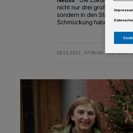
Neuss
·
Die Zukunftsinitiat
nicht nur drei große, acht 
Impressu
sondern in den Straßen 150 
Datenschu
Schmückung haben sich die 
Cooki
03.12.2021 , 07:39 Uhr
Eine Minute 