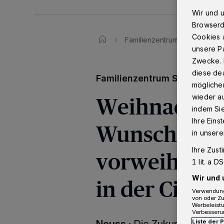
Wir und 
Browserd
Cookies a
Familienzentrum St. Quirin hi
unsere Pa
Zwecke. 
diese dea
Familienzentrum St. Quirin h
möglicher
Weihnachts-
wieder au
indem Si
Ihre Eins
Wunschbäum
in unsere
Ihre Zust
vorweihnach
1 lit. a 
in der City
Wir und 
Verwendung
von oder Zu
Werbeleist
Verbesseru
Liste der 