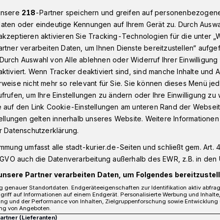
unsere
218
-Partner speichern und greifen auf personenbezogen
aten oder eindeutige Kennungen auf Ihrem Gerät zu. Durch Auswa
kzeptieren aktivieren Sie Tracking-Technologien für die unter „
lft bei Schmückung der Münsterstraße
rtner verarbeiten Daten, um Ihnen Dienste bereitzustellen“ aufge
Durch Auswahl von Alle ablehnen oder Widerruf Ihrer Einwilligun
ktiviert. Wenn Tracker deaktiviert sind, sind manche Inhalte und
ilft bei Schmückung der Münsterstraße
weise nicht mehr so relevant für Sie. Sie können dieses Menü jed
 und
frufen, um Ihre Einstellungen zu ändern oder Ihre Einwilligung zu 
e auf den Link Cookie-Einstellungen am unteren Rand der Webseit
tellungen gelten innerhalb unseres Website. Weitere Informationen
e sorgen für
r Datenschutzerklärung.
immung umfasst alle stadt-kurier.de-Seiten und schließt gem. Art. 4
tliche Stimmung
DSGVO auch die Datenverarbeitung außerhalb des EWR, z.B. in den 
unsere Partner verarbeiten Daten, um Folgendes bereitzustell
 genauer Standortdaten. Endgeräteeigenschaften zur Identifikation aktiv abfra
griff auf Informationen auf einem Endgerät. Personalisierte Werbung und Inhalt
ung und der Performance von Inhalten, Zielgruppenforschung sowie Entwicklung
ng von Angeboten.
Partner (Lieferanten)