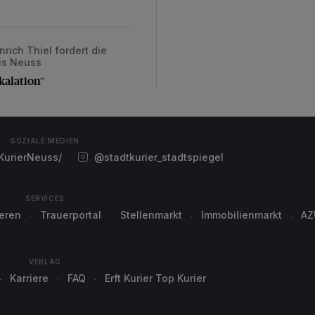
ich Thiel fordert die
alation“
eis Neuss
kalation“
SOZIALE MEDIEN
urierNeuss/
@stadtkurier_stadtspiegel
SERVICES
ieren
Trauerportal
Stellenmarkt
Immobilienmarkt
AZ
VERLAG
Karriere
FAQ
Erft Kurier Top Kurier