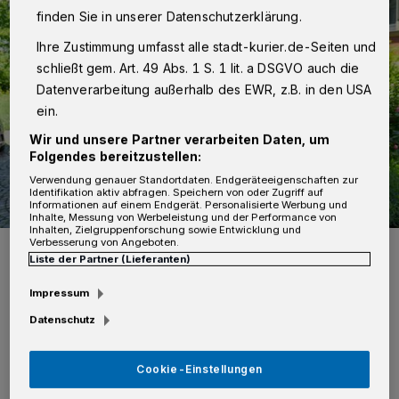
finden Sie in unserer Datenschutzerklärung.
Ihre Zustimmung umfasst alle stadt-kurier.de-Seiten und
schließt gem. Art. 49 Abs. 1 S. 1 lit. a DSGVO auch die
Datenverarbeitung außerhalb des EWR, z.B. in den USA
ein.
Wir und unsere Partner verarbeiten Daten, um
Folgendes bereitzustellen:
Verwendung genauer Standortdaten. Endgeräteeigenschaften zur
Identifikation aktiv abfragen. Speichern von oder Zugriff auf
Informationen auf einem Endgerät. Personalisierte Werbung und
Inhalte, Messung von Werbeleistung und der Performance von
Inhalten, Zielgruppenforschung sowie Entwicklung und
Verbesserung von Angeboten.
Kreisdirektor Dirk Brügge, Amtsleiter Marcus Temburg,
Klimaschutzmanagerin Regina Krings und Landrat Hans-Jürgen
Liste der Partner (Lieferanten)
Petrauschke.
Foto: Rhein-Kreis Neuss/Andreas Baum
Impressum
Datenschutz
Cookie-Einstellungen