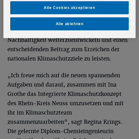
Diese Maßnahmen will der Kreis mit dem
Alle Cookies akzeptieren
Integrierten Klimaschutzkonzept weiter
intensivieren. Ziel ist es, den Kreis auf seinem
Alle ablehnen
eingeschlagenen Weg zum Vorbild in Sachen
Nachhaltigkeit weiterzuentwickeln und einen
entscheidenden Beitrag zum Erreichen der
nationalen Klimaschutzziele zu leisten.
„Ich freue mich auf die neuen spannenden
Aufgaben und darauf, zusammen mit Ina
Grothe das Integrierte Klimaschutzkonzept
des Rhein-Kreis Neuss umzusetzen und mit
ihr im Klimaschutzteam
zusammenzuarbeiten“, sagt Regina Krings.
Die gelernte Diplom-Chemieingenieurin