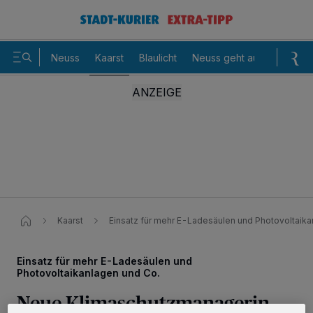
Neuss
Kaarst
Blaulicht
Neuss geht aus
Sommer
Kaarst
Einsatz für mehr E-Ladesäulen und Photovoltaika
Einsatz für mehr E-Ladesäulen und
Photovoltaikanlagen und Co.
Neue Klimaschutzmanagerin