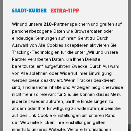
Regina Krings
Neuss/Kaarst
·
Als Klimaschutzmanagerin hat Regina
Wir und unsere
218
-Partner speichern und greifen auf
Krings jetzt ihren Dienst bei der Kreisverwaltung
personenbezogene Daten wie Browserdaten oder
angetreten. Mit Ina Grothe wird sie das Integrierte
Klimaschutzkonzept umsetzen. Der Rhein-Kreis Neuss
eindeutige Kennungen auf Ihrem Gerät zu. Durch
setzt sich für den Klimaschutz und nachhaltige
Auswahl von Alle Cookies akzeptieren aktivieren Sie
Lebensverhältnisse ein – vom
Tracking-Technologien für die unter „Wir und unsere
Waldvermehrungsprogramm und Insektenschutz über
Partner verarbeiten Daten, um Ihnen Dienste
den Radwegebau, die energetische Sanierung und
bereitzustellen“ aufgeführten Zwecke. Durch Auswahl
smarte Gebäudetechnik bis hin zur Infrastruktur für
mehr E-Ladesäulen und Photovoltaikanlagen.
von Alle ablehnen oder Widerruf Ihrer Einwilligung
werden diese deaktiviert. Wenn Tracker deaktiviert
sind, sind manche Inhalte und Anzeigen möglicherweise
nicht mehr so relevant für Sie. Sie können dieses Menü
12.06.2024 , 09:50 Uhr
Eine Minute Lesezeit
jederzeit wieder aufrufen, um Ihre Einstellungen zu
ändern oder Ihre Einwilligung zu widerrufen, indem Sie
auf den Link Cookie-Einstellungen am unteren Rand
der Webseite klicken. Ihre Einstellungen gelten
innerhalb unseres Website. Weitere Informationen