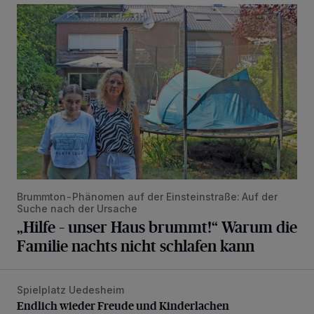
„Hilfe – unser Haus brummt!“ Warum die Familie nachts nic
Brummton-Phänomen auf der Einsteinstraße: Auf der
Suche nach der Ursache
„Hilfe – unser Haus brummt!“ Warum die
Familie nachts nicht schlafen kann
Spielplatz Uedesheim
Endlich wieder Freude und Kinderlachen
Endlich wieder Freude und Kinderlachen