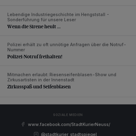
Lebendige Industriegeschichte im Hengststall -
Wenn die Sirene heult ...
Sonderführung für unsere Leser
Wenn die Sirene heult ...
Polizei erhält zu oft unnötige Anfragen über die Notruf-
Polizei-Notruf freihalten!
Nummer
Polizei-Notruf freihalten!
Mitmachen erlaubt: Riesenseifenblasen-Show und
Zirkusspaß und Seifenblasen
Zirkusartisten in der Innenstadt
Zirkusspaß und Seifenblasen
SOZIALE MEDIEN
www.facebook.com/StadtKurierNeuss/
@stadtkurier_stadtspiegel