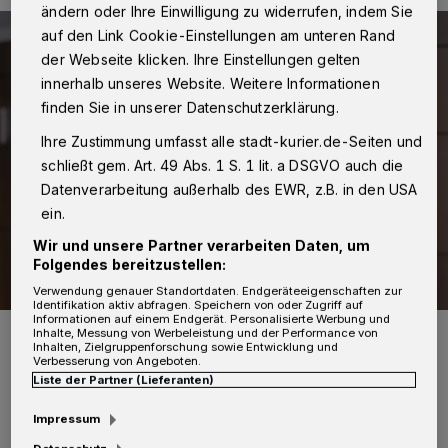
ändern oder Ihre Einwilligung zu widerrufen, indem Sie
auf den Link Cookie-Einstellungen am unteren Rand
der Webseite klicken. Ihre Einstellungen gelten
innerhalb unseres Website. Weitere Informationen
finden Sie in unserer Datenschutzerklärung.
Ihre Zustimmung umfasst alle stadt-kurier.de-Seiten und
schließt gem. Art. 49 Abs. 1 S. 1 lit. a DSGVO auch die
Datenverarbeitung außerhalb des EWR, z.B. in den USA
ein.
Wir und unsere Partner verarbeiten Daten, um
Folgendes bereitzustellen:
Verwendung genauer Standortdaten. Endgeräteeigenschaften zur
Identifikation aktiv abfragen. Speichern von oder Zugriff auf
Informationen auf einem Endgerät. Personalisierte Werbung und
Kreisdirektor Dirk Brügge wirbt um Verständnis für die Situation in
Inhalte, Messung von Werbeleistung und der Performance von
den Einrichtungen.
Inhalten, Zielgruppenforschung sowie Entwicklung und
Verbesserung von Angeboten.
Foto: A. Baum/Rhein-Kreis Neuss
Liste der Partner (Lieferanten)
Impressum