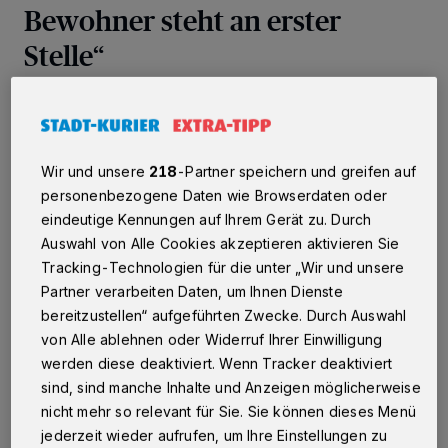
Bewohner steht an erster
Stelle“
Rhein-Kreis Neuss
·
Seit dem 10. Mai sind wieder
Besuche in Pflegeeinrichtungen möglich. Alle
Einrichtungen im Kreis haben auf Basis der Richtlinien
des Robert-Koch-Instituts ein Besuchskonzept erstellt
Wir und unsere
218
-Partner speichern und greifen auf
und dieses mit der Wohn- und Teilhabegesetz (WTG)-
personenbezogene Daten wie Browserdaten oder
Behörde des Rhein-Kreises Neuss abgestimmt.
eindeutige Kennungen auf Ihrem Gerät zu. Durch
Kreisdirektor und Sozialdezernent Dirk Brügge
Auswahl von Alle Cookies akzeptieren aktivieren Sie
berichtet, dass die WTG-Behörde des
Kreissozialamtes die Pflegeeinrichtungen bei der
Tracking-Technologien für die unter „Wir und unsere
Umsetzung der Besuchsregelung unterstützt.
Partner verarbeiten Daten, um Ihnen Dienste
bereitzustellen“ aufgeführten Zwecke. Durch Auswahl
von Alle ablehnen oder Widerruf Ihrer Einwilligung
werden diese deaktiviert. Wenn Tracker deaktiviert
02.06.2020 , 10:26 Uhr
Eine Minute Lesezeit
sind, sind manche Inhalte und Anzeigen möglicherweise
nicht mehr so relevant für Sie. Sie können dieses Menü
jederzeit wieder aufrufen, um Ihre Einstellungen zu