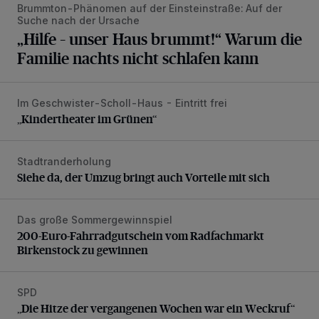
Brummton-Phänomen auf der Einsteinstraße: Auf der
Suche nach der Ursache
„Hilfe – unser Haus brummt!“ Warum die
Familie nachts nicht schlafen kann
Im Geschwister-Scholl-Haus - Eintritt frei
„Kindertheater im Grünen“
„Kindertheater im Grünen“
Stadtranderholung
Siehe da, der Umzug bringt auch Vorteile mit sich
Siehe da, der Umzug bringt auch Vorteile mit sich
Das große Sommergewinnspiel
200-Euro-Fahrradgutschein vom Radfachmarkt Birkenst
200-Euro-Fahrradgutschein vom Radfachmarkt
Birkenstock zu gewinnen
SPD
„Die Hitze der vergangenen Wochen war ein Weckruf“
„Die Hitze der vergangenen Wochen war ein Weckruf“