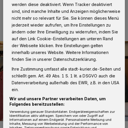
werden diese deaktiviert. Wenn Tracker deaktiviert
sind, sind manche Inhalte und Anzeigen möglicherweise
14.06.2024 , 09:45 Uhr
2 Minuten Lesezeit
nicht mehr so relevant für Sie. Sie können dieses Menü
jederzeit wieder aufrufen, um Ihre Einstellungen zu
ändern oder Ihre Einwilligung zu widerrufen, indem Sie
auf den Link Cookie-Einstellungen am unteren Rand
der Webseite klicken. Ihre Einstellungen gelten
innerhalb unseres Website. Weitere Informationen
finden Sie in unserer Datenschutzerklärung.
Ihre Zustimmung umfasst alle stadt-kurier.de-Seiten und
schließt gem. Art. 49 Abs. 1 S. 1 lit. a DSGVO auch die
Datenverarbeitung außerhalb des EWR, z.B. in den USA
ein.
Wir und unsere Partner verarbeiten Daten, um
Folgendes bereitzustellen:
Verwendung genauer Standortdaten. Endgeräteeigenschaften zur
Identifikation aktiv abfragen. Speichern von oder Zugriff auf
Informationen auf einem Endgerät. Personalisierte Werbung und
Inhalte, Messung von Werbeleistung und der Performance von
Sie hoffen auf eine Zwei-Drittel-Mehrheit für die
Inhalten, Zielgruppenforschung sowie Entwicklung und