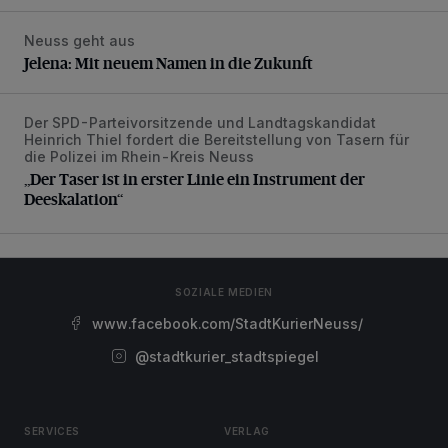
Neuss geht aus
Jelena: Mit neuem Namen in die Zukunft
Jelena: Mit neuem Namen in die Zukunft
Der SPD-Parteivorsitzende und Landtagskandidat
„Der Taser ist in erster Linie ein Instrument der Deeskalatio
Heinrich Thiel fordert die Bereitstellung von Tasern für
die Polizei im Rhein-Kreis Neuss
„Der Taser ist in erster Linie ein Instrument der
Deeskalation“
SOZIALE MEDIEN
www.facebook.com/StadtKurierNeuss/
@stadtkurier_stadtspiegel
SERVICES
VERLAG