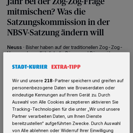
Jahr bei der Zog-Zog-Frage
mitmischen? Was die
Satzungskommission in der
NBSV-Satzung ändern will
Neuss
·
Bisher haben auf der traditionellen Zog-Zog-
Versammlung alljährlich die Bürger und Bürgersöhne
entschieden, ob wieder Schützenfest gefeiert wird. In
Zukunft sind auch die Bürgerinnen und Bürgertöchter
gefragt – sollte die Satzungsänderung bei der
außerordentlichen Mitgliederversammlung des Neusser
Wir und unsere
218
-Partner speichern und greifen auf
Bürger-Schützen-Vereins (NBSV) am Sonntag, 16.
personenbezogene Daten wie Browserdaten oder
Juni, 16 Uhr, in der Stadthalle an der Selikumer Straße
25 verabschiedet werden. Welche Neuregelungen auf
eindeutige Kennungen auf Ihrem Gerät zu. Durch
der Tagesordnung stehen, erläutern NBSV-Präsident
Auswahl von Alle Cookies akzeptieren aktivieren Sie
Martin Flecken und Thomas Nickel, NBSV-
Tracking-Technologien für die unter „Wir und unsere
Ehrenpräsident und Vorsitzender der
Partner verarbeiten Daten, um Ihnen Dienste
Satzungskommission, die seit vergangenem Jahr
bereitzustellen“ aufgeführten Zwecke. Durch Auswahl
achtmal tagte, um an der Satzungsänderung zu feilen.
von Alle ablehnen oder Widerruf Ihrer Einwilligung