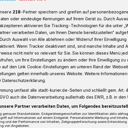
unsere
218
-Partner speichern und greifen auf personenbezogen
aten oder eindeutige Kennungen auf Ihrem Gerät zu. Durch Auswa
iehungsdrama mit Waffen-Beteiligung im Neusser Norden
kzeptieren aktivieren Sie Tracking-Technologien für die unter „
rtner verarbeiten Daten, um Ihnen Dienste bereitzustellen“ aufge
Durch Auswahl von Alle ablehnen oder Widerruf Ihrer Einwilligun
Auch eine Waffe soll im Einsatz gewesen
ktiviert. Wenn Tracker deaktiviert sind, sind manche Inhalte und
weise nicht mehr so relevant für Sie. Sie können dieses Menü jed
frufen, um Ihre Einstellungen zu ändern oder Ihre Einwilligung zu 
s Beziehungsdelikt
e auf den Link Cookie-Einstellungen am unteren Rand der Webseit
tellungen gelten innerhalb unseres Website. Weitere Informationen
 Verletzte
r Datenschutzerklärung.
immung umfasst alle stadt-kurier.de-Seiten und schließt gem. Art. 4
DSGVO auch die Datenverarbeitung außerhalb des EWR, z.B. in den 
Straße müssen sich heute Vormittag
unsere Partner verarbeiten Daten, um Folgendes bereitzustell
lt haben. Die Polizei vermutet ein
 genauer Standortdaten. Endgeräteeigenschaften zur Identifikation aktiv abfra
erlitt Verletzungen, der Tatverdächtige
griff auf Informationen auf einem Endgerät. Personalisierte Werbung und Inhalt
ung und der Performance von Inhalten, Zielgruppenforschung sowie Entwicklung
n Suizidversuch.
ng von Angeboten.