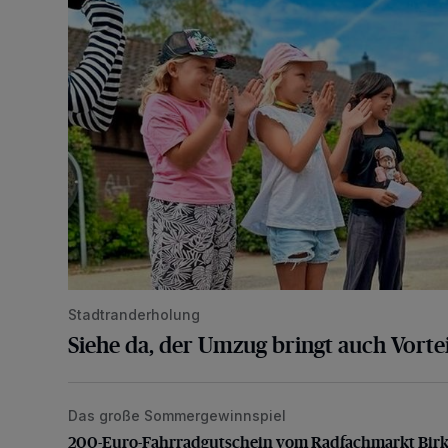
Stadtranderholung
Siehe da, der Umzug bringt auch Vortei
Das große Sommergewinnspiel
200-Euro-Fahrradgutschein vom Radfachmarkt Bir
200-Euro-Fahrradgutschein vom Radfachmarkt Bir