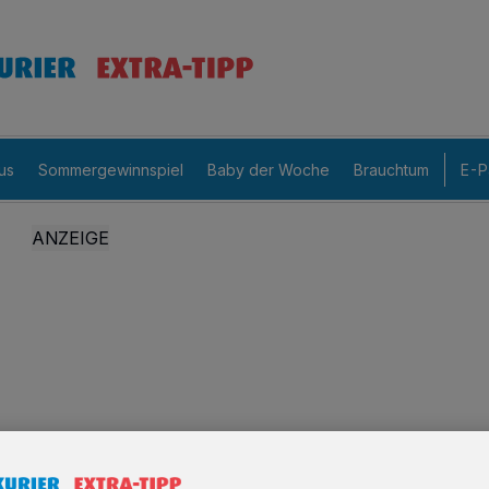
us
Sommergewinnspiel
Baby der Woche
Brauchtum
E-P