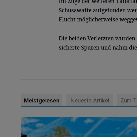
Im Zuge der weiteren Tatorta
Schusswaffe aufgefunden werd
Flucht möglicherweise wegge
Die beiden Verletzten wurden
sicherte Spuren und nahm die
Meistgelesen
Neueste Artikel
Zum 
Siehe da, der Umzug bringt auch Vorteile mit sich