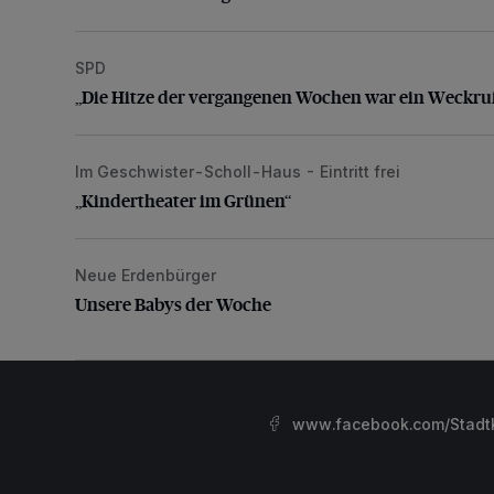
SPD
„Die Hitze der vergangenen Wochen war ein Weckru
„Die Hitze der vergangenen Wochen war ein Weckru
Im Geschwister-Scholl-Haus - Eintritt frei
„Kindertheater im Grünen“
„Kindertheater im Grünen“
Neue Erdenbürger
Unsere Babys der Woche
Unsere Babys der Woche
www.facebook.com/StadtK