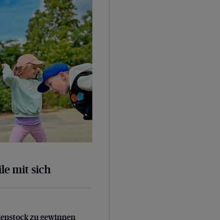
le mit sich
kenstock zu gewinnen
kenstock zu gewinnen