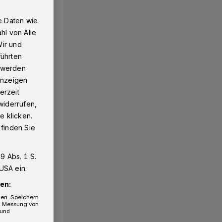
e Daten wie
hl von Alle
Wir und
führten
g werden
 Anzeigen
erzeit
widerrufen,
e klicken.
 finden Sie
9 Abs. 1 S.
USA ein.
en:
gen. Speichern
e, Messung von
 und