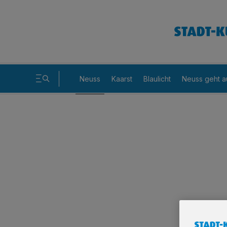
Neuss
Kaarst
Blaulicht
Neuss geht a