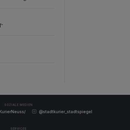
f“
f“
SOZIALE MEDIEN
urierNeuss/
@stadtkurier_stadtspiegel
SERVICES