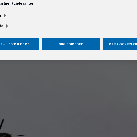
Partner (Lieferanten)
m
tz
Lesezeit
e-Einstellungen
Alle ablehnen
Alle Cookies a