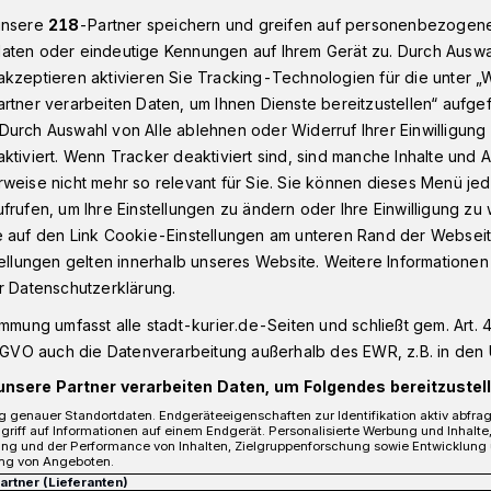
unsere
218
-Partner speichern und greifen auf personenbezogen
aten oder eindeutige Kennungen auf Ihrem Gerät zu. Durch Auswa
kzeptieren aktivieren Sie Tracking-Technologien für die unter „
er Neusser Freibadkasse vermeiden​
rtner verarbeiten Daten, um Ihnen Dienste bereitzustellen“ aufge
Durch Auswahl von Alle ablehnen oder Widerruf Ihrer Einwilligun
ktiviert. Wenn Tracker deaktiviert sind, sind manche Inhalte und
kasse vermeiden
weise nicht mehr so relevant für Sie. Sie können dieses Menü jed
 Weg ins kühle Nass
frufen, um Ihre Einstellungen zu ändern oder Ihre Einwilligung zu 
e auf den Link Cookie-Einstellungen am unteren Rand der Webseit
tellungen gelten innerhalb unseres Website. Weitere Informationen
r Datenschutzerklärung.
Start der Sommerferien bieten die
immung umfasst alle stadt-kurier.de-Seiten und schließt gem. Art. 4
Jahr wieder die beliebte „Ferienkarte“
DSGVO auch die Datenverarbeitung außerhalb des EWR, z.B. in den 
Schüler zwischen 5 und 17 Jahren können
unsere Partner verarbeiten Daten, um Folgendes bereitzustell
mit für einmalig 24,50 Euro beliebig oft
bad und das Nordbad besuchen.
 genauer Standortdaten. Endgeräteeigenschaften zur Identifikation aktiv abfra
griff auf Informationen auf einem Endgerät. Personalisierte Werbung und Inhalt
ung und der Performance von Inhalten, Zielgruppenforschung sowie Entwicklung
ng von Angeboten.
Partner (Lieferanten)