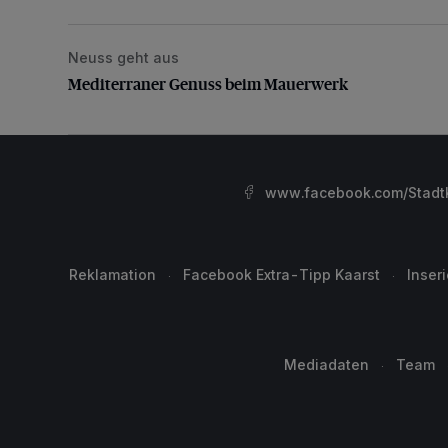
Neuss geht aus
Mediterraner Genuss beim Mauerwerk
Mediterraner Genuss beim Mauerwerk
www.facebook.com/StadtK
Reklamation
Facebook Extra-Tipp Kaarst
Inser
Mediadaten
Team