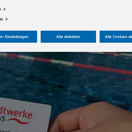
m
Lesezeit
tz
e-Einstellungen
Alle ablehnen
Alle Cookies a