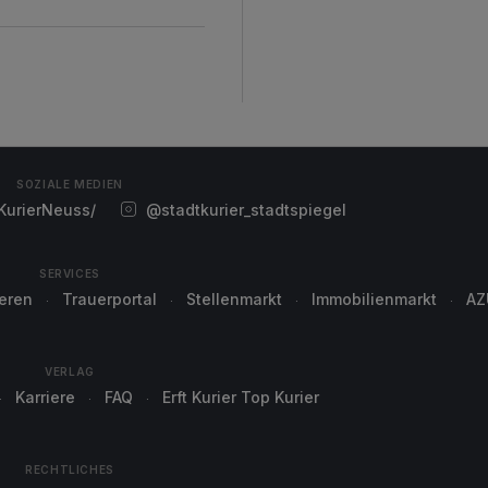
SOZIALE MEDIEN
urierNeuss/
@stadtkurier_stadtspiegel
SERVICES
ieren
Trauerportal
Stellenmarkt
Immobilienmarkt
AZ
VERLAG
Karriere
FAQ
Erft Kurier Top Kurier
RECHTLICHES