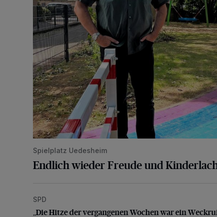
Spielplatz Uedesheim
Endlich wieder Freude und Kinderlac
SPD
„Die Hitze der vergangenen Wochen war ein Weckru
„Die Hitze der vergangenen Wochen war ein Weckru