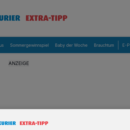
us
Sommergewinnspiel
Baby der Woche
Brauchtum
E-P