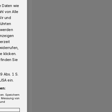
e Daten wie
hl von Alle
Wir und
führten
g werden
 Anzeigen
erzeit
widerrufen,
e klicken.
 finden Sie
9 Abs. 1 S.
USA ein.
en:
gen. Speichern
e, Messung von
 und