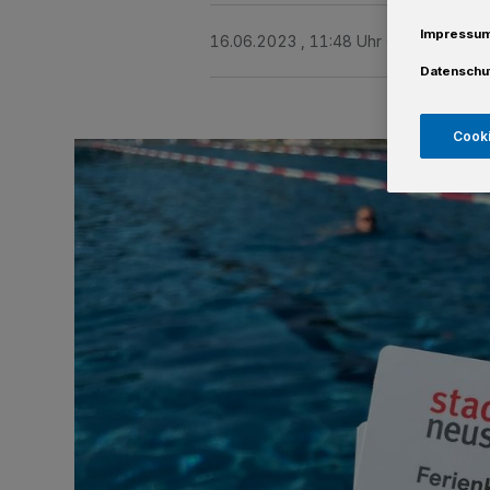
Impressu
16.06.2023 , 11:48 Uhr
Eine Minute 
Datenschu
Cooki