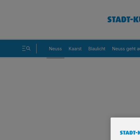
Neuss
Kaarst
Blaulicht
Neuss geht a