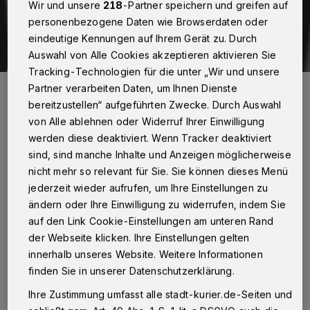
Wir und unsere
218
-Partner speichern und greifen auf
personenbezogene Daten wie Browserdaten oder
eindeutige Kennungen auf Ihrem Gerät zu. Durch
Auswahl von Alle Cookies akzeptieren aktivieren Sie
Tracking-Technologien für die unter „Wir und unsere
Der kleine Mats Küpper mit seiner Mutter Lisa Küpper.
Partner verarbeiten Daten, um Ihnen Dienste
Foto: Lukaskrankenhaus
bereitzustellen“ aufgeführten Zwecke. Durch Auswahl
von Alle ablehnen oder Widerruf Ihrer Einwilligung
werden diese deaktiviert. Wenn Tracker deaktiviert
sind, sind manche Inhalte und Anzeigen möglicherweise
nicht mehr so relevant für Sie. Sie können dieses Menü
jederzeit wieder aufrufen, um Ihre Einstellungen zu
„Wir waren morgens um 7 Uhr in der Klinik,
ändern oder Ihre Einwilligung zu widerrufen, indem Sie
um 11.50 Uhr war Mats schon da“, erzählt
auf den Link Cookie-Einstellungen am unteren Rand
seine Mutter Lisa Küpper glücklich von der
der Webseite klicken. Ihre Einstellungen gelten
problemlosen Geburt unseres „Babys der
innerhalb unseres Website. Weitere Informationen
finden Sie in unserer Datenschutzerklärung.
Woche“ (52 Zentimeter / 3850 Gramm).
„Hebamme Ewelina war ein Traum:
Ihre Zustimmung umfasst alle stadt-kurier.de-Seiten und