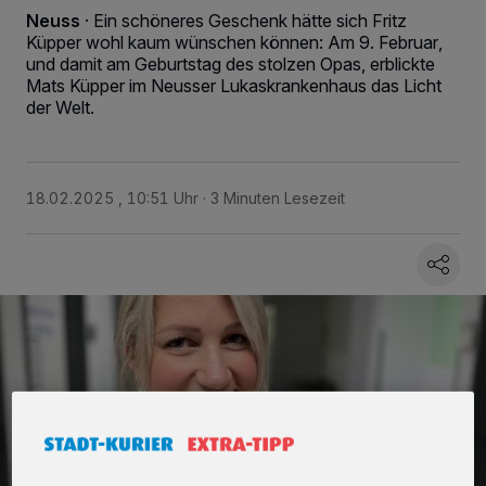
Neuss
·
Ein schöneres Geschenk hätte sich Fritz
Küpper wohl kaum wünschen können: Am 9. Februar,
und damit am Geburtstag des stolzen Opas, erblickte
Mats Küpper im Neusser Lukaskrankenhaus das Licht
der Welt.
18.02.2025 , 10:51 Uhr
3 Minuten Lesezeit