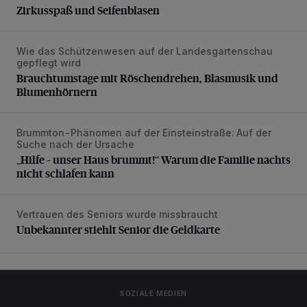
Zirkusspaß und Seifenblasen
Wie das Schützenwesen auf der Landesgartenschau
Brauchtumstage mit Röschendrehen, Blasmusik und Blume
gepflegt wird
Brauchtumstage mit Röschendrehen, Blasmusik und
Blumenhörnern
Brummton-Phänomen auf der Einsteinstraße: Auf der
„Hilfe – unser Haus brummt!“ Warum die Familie nachts nic
Suche nach der Ursache
„Hilfe – unser Haus brummt!“ Warum die Familie nachts
nicht schlafen kann
Vertrauen des Seniors wurde missbraucht
Unbekannter stiehlt Senior die Geldkarte
Unbekannter stiehlt Senior die Geldkarte
SOZIALE MEDIEN