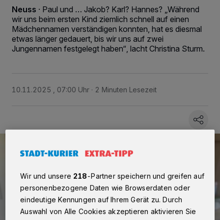
Neuss
·
Paul und … Jakob? Karl? Hannes? „Während
wir uns beim ersten Kind ziemlich schnell auf einen
Mädchennamen verständigen konnten, hat es diesmal
etwas länger gedauert, bis wir uns auf zwei
Jungennamen festgelegt haben“, lacht Christina Sturm.
10.11.2025 , 07:00 Uhr
2 Minuten Lesezeit
Wir und unsere
218
-Partner speichern und greifen auf
personenbezogene Daten wie Browserdaten oder
eindeutige Kennungen auf Ihrem Gerät zu. Durch
Auswahl von Alle Cookies akzeptieren aktivieren Sie