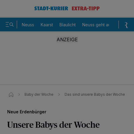
Neuss
Kaarst
Blaulicht
Neuss geht aus
Sommer
Baby der Woche
Das sind unsere Babys der Woche
Neue Erdenbürger
Unsere Babys der Woche