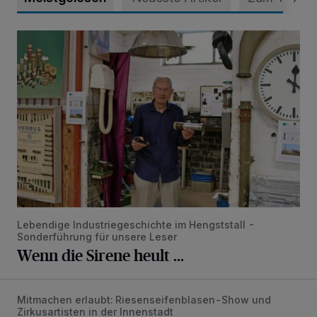
Wenn die Sirene heult ...
Lebendige Industriegeschichte im Hengststall -
Sonderführung für unsere Leser
Wenn die Sirene heult ...
Mitmachen erlaubt: Riesenseifenblasen-Show und
Zirkusspaß und Seifenblasen
Zirkusartisten in der Innenstadt