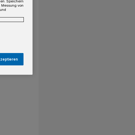
gen. Speichern
e, Messung von
 und
kzeptieren