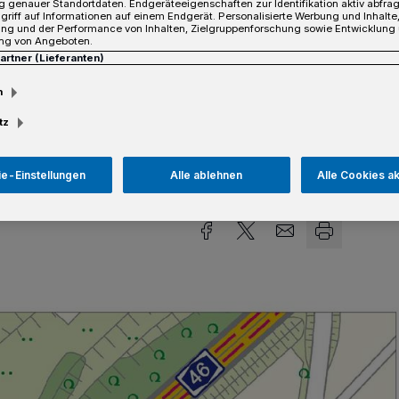
 genauer Standortdaten. Endgeräteeigenschaften zur Identifikation aktiv abfra
ag, voraussichtlich gegen 14.30 Uhr, von
griff auf Informationen auf einem Endgerät. Personalisierte Werbung und Inhalt
ung und der Performance von Inhalten, Zielgruppenforschung sowie Entwicklung
elbeseitigungsdienstes der
ng von Angeboten.
Partner (Lieferanten)
f unter der Leitung von Sprengmeister
m
tz
e-Einstellungen
Alle ablehnen
Alle Cookies a
sezeit