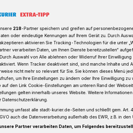
euss-Holzheim
unsere
218
-Partner speichern und greifen auf personenbezogen
aten oder eindeutige Kennungen auf Ihrem Gerät zu. Durch Auswa
kzeptieren aktivieren Sie Tracking-Technologien für die unter „
Evakuierung ab 13.30 Uhr
rtner verarbeiten Daten, um Ihnen Dienste bereitzustellen“ aufge
 Bombenfund in
Durch Auswahl von Alle ablehnen oder Widerruf Ihrer Einwilligun
ktiviert. Wenn Tracker deaktiviert sind, sind manche Inhalte und
weise nicht mehr so relevant für Sie. Sie können dieses Menü jed
ntschärfung ab
frufen, um Ihre Einstellungen zu ändern oder Ihre Einwilligung zu 
e auf den Link Cookie-Einstellungen am unteren Rand der Webseit
tellungen gelten innerhalb unseres Website. Weitere Informationen
r Datenschutzerklärung.
immung umfasst alle stadt-kurier.de-Seiten und schließt gem. Art. 4
 amerikanische Fliegerbombe aus dem
DSGVO auch die Datenverarbeitung außerhalb des EWR, z.B. in den 
e Morgen bei einer Großflächensondierung
unsere Partner verarbeiten Daten, um Folgendes bereitzustell
ss-Holzheim gefunden worden. Die