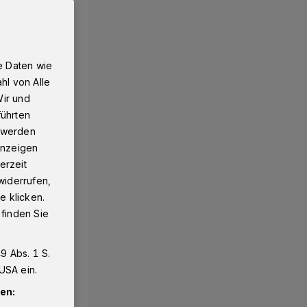
e Daten wie
hl von Alle
Wir und
führten
g werden
 Anzeigen
erzeit
widerrufen,
e klicken.
 finden Sie
9 Abs. 1 S.
USA ein.
en: