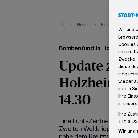
Neuss
Bombenfund in N
Wir und 
Browserd
Cookies a
Bombenfund in Holzheim+++
unsere Pa
Update zum
Zwecke. 
diese dea
möglicher
Holzheim: E
wieder au
indem Si
14.30
Ihre Eins
in unsere
Ihre Zust
Eine Fünf-Zentner schwere
1 lit. a 
Zweiten Weltkrieg ist heut
Wir und 
nahe dem Kreitzweg in Neu