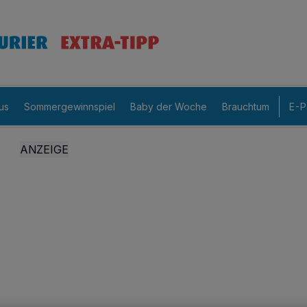
us
Sommergewinnspiel
Baby der Woche
Brauchtum
E-P