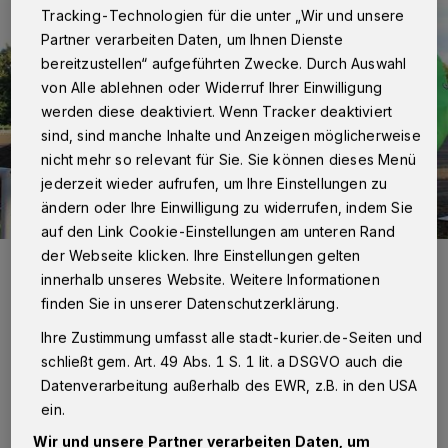
Tracking-Technologien für die unter „Wir und unsere
Partner verarbeiten Daten, um Ihnen Dienste
bereitzustellen“ aufgeführten Zwecke. Durch Auswahl
von Alle ablehnen oder Widerruf Ihrer Einwilligung
werden diese deaktiviert. Wenn Tracker deaktiviert
sind, sind manche Inhalte und Anzeigen möglicherweise
nicht mehr so relevant für Sie. Sie können dieses Menü
jederzeit wieder aufrufen, um Ihre Einstellungen zu
ändern oder Ihre Einwilligung zu widerrufen, indem Sie
auf den Link Cookie-Einstellungen am unteren Rand
der Webseite klicken. Ihre Einstellungen gelten
Ralf Nickel, sportlicher Leiter der Fußballabteilung des TSV Norf, ist
erleichtert, dass es auf dem unteren Tennenplatz weitergeht.
innerhalb unseres Website. Weitere Informationen
Foto: Kurier Verlag GmbH/Hanna Loll
finden Sie in unserer Datenschutzerklärung.
Ihre Zustimmung umfasst alle stadt-kurier.de-Seiten und
schließt gem. Art. 49 Abs. 1 S. 1 lit. a DSGVO auch die
Datenverarbeitung außerhalb des EWR, z.B. in den USA
ein.
Von Hanna Loll
Wir und unsere Partner verarbeiten Daten, um