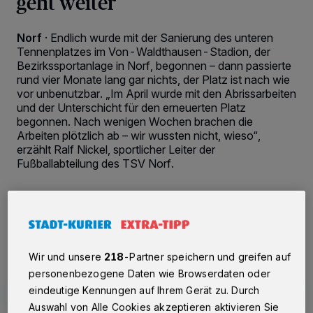
geht weiter
Norf
·
Endlich wurde mit der Sanierung des unteren
Tennenplatzes im Von-Waldthausen-Stadion, der
Bezirkssportanlage in Norf, begonnen – dann passierte
rund vier Monate lang gar nichts, der Platz ist nach wie
vor unbenutzbar. „Im April wurde mit den Abrissarbeiten
und der Unterschicht für den erneuerten Platz
begonnen. Nach wenigen Wochen brachen die
Arbeiten plötzlich ab – wir wussten nicht, wieso“,
erzählt Ralf Nickel, sportlicher Leiter der
Fußballabteilung des TSV Norf.
15.10.2021 , 12:20 Uhr
3 Minuten Lesezeit
Wir und unsere
218
-Partner speichern und greifen auf
personenbezogene Daten wie Browserdaten oder
eindeutige Kennungen auf Ihrem Gerät zu. Durch
Auswahl von Alle Cookies akzeptieren aktivieren Sie