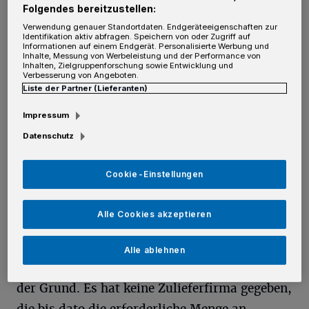
Folgendes bereitzustellen:
L
aut Stadtverwaltung konnte nach
Verwendung genauer Standortdaten. Endgeräteeigenschaften zur
Identifikation aktiv abfragen. Speichern von oder Zugriff auf
Absprache mit der Bezirksregierung, die
Informationen auf einem Endgerät. Personalisierte Werbung und
Inhalte, Messung von Werbeleistung und der Performance von
bei der Finanzierung hilft, und Genehmigung
Inhalten, Zielgruppenforschung sowie Entwicklung und
Verbesserung von Angeboten.
durch das Umweltamt des Rhein-Kreises
Liste der Partner (Lieferanten)
sowie einer öffentlichen Ausschreibung im
Impressum
April 2021 mit der Sanierung des
Datenschutz
Tennenplatzes im Von-Waldthausen-Stadion
begonnen werden. Schnell kamen dann die
Cookie-Einstellungen
Arbeiten ins Stocken – der Grund ist der
gleiche, mit dem derzeit zahllose Branchen zu
Alle Cookies akzeptieren
kämpfen haben.
Alle ablehnen
„Der generelle Materialengpass ist auch hier
der Grund. Es hat keine Zulieferfirma gegeben,