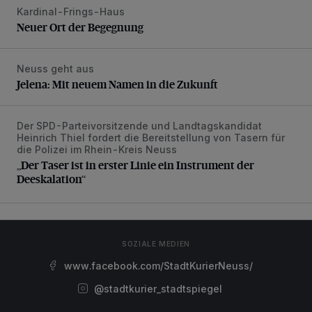
Kardinal-Frings-Haus
Neuer Ort der Begegnung
Neuer Ort der Begegnung
Neuss geht aus
Jelena: Mit neuem Namen in die Zukunft
Jelena: Mit neuem Namen in die Zukunft
Der SPD-Parteivorsitzende und Landtagskandidat
„Der Taser ist in erster Linie ein Instrument der Deeskalatio
Heinrich Thiel fordert die Bereitstellung von Tasern für
die Polizei im Rhein-Kreis Neuss
„Der Taser ist in erster Linie ein Instrument der
Deeskalation“
SOZIALE MEDIEN
www.facebook.com/StadtKurierNeuss/
@stadtkurier_stadtspiegel