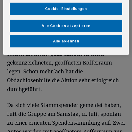
Cookie-Einstellungen
Von Hanna Loll
Alle Cookies akzeptieren
H
ier können Spender Gegenstände, die
Alle ablehnen
sie den Obdachlosen zur Verfügung
stellen möchten, ganz einfach in einen
gekennzeichneten, geöffneten Kofferraum
legen. Schon mehrfach hat die
Obdachlosenhilfe die Aktion sehr erfolgreich
durchgeführt.
Da sich viele Stammspender gemeldet haben,
ruft die Gruppe am Samstag, 11. Juli, spontan
zu einer erneuten Spendensammlung auf. Zwei
Autos werden mit geöffnetem Kofferraum zur