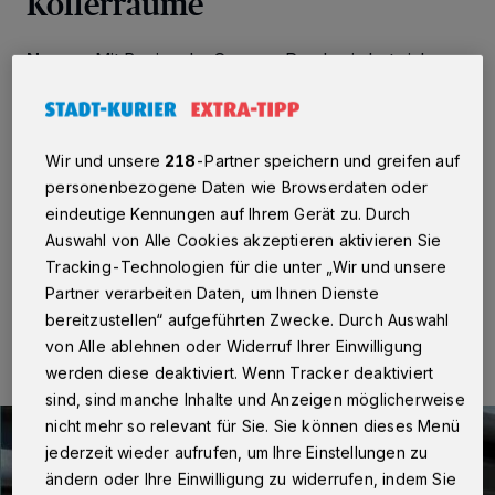
Kofferräume
Neuss
·
Mit Beginn der Corona-Pandemie hat sich
vieles verändert. Auch auf Vereine und Organisationen
hat die derzeitige Situation enorme Auswirkung – unter
anderem bei der Generierung von Spenden. Das Team
von „Neuss packt an!“, das Obdachlose in der Stadt
Wir und unsere
218
-Partner speichern und greifen auf
unterstützt, hatte sich daher eine ganz besondere Form
personenbezogene Daten wie Browserdaten oder
der Spendensammlung überlegt, die kontaktlos erfolgen
kann: den „offenen Kofferraum“.
eindeutige Kennungen auf Ihrem Gerät zu. Durch
Auswahl von Alle Cookies akzeptieren aktivieren Sie
Tracking-Technologien für die unter „Wir und unsere
Partner verarbeiten Daten, um Ihnen Dienste
09.07.2020 , 12:11 Uhr
Eine Minute Lesezeit
bereitzustellen“ aufgeführten Zwecke. Durch Auswahl
von Alle ablehnen oder Widerruf Ihrer Einwilligung
werden diese deaktiviert. Wenn Tracker deaktiviert
sind, sind manche Inhalte und Anzeigen möglicherweise
nicht mehr so relevant für Sie. Sie können dieses Menü
jederzeit wieder aufrufen, um Ihre Einstellungen zu
ändern oder Ihre Einwilligung zu widerrufen, indem Sie