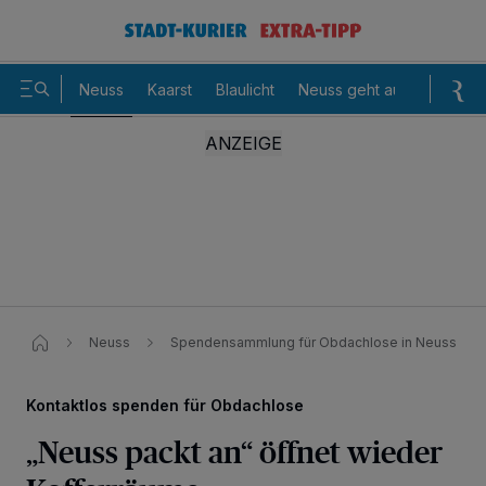
Neuss
Kaarst
Blaulicht
Neuss geht aus
Sommer
Neuss
Spendensammlung für Obdachlose in Neuss
Kontaktlos spenden für Obdachlose
„Neuss packt an“ öffnet wieder