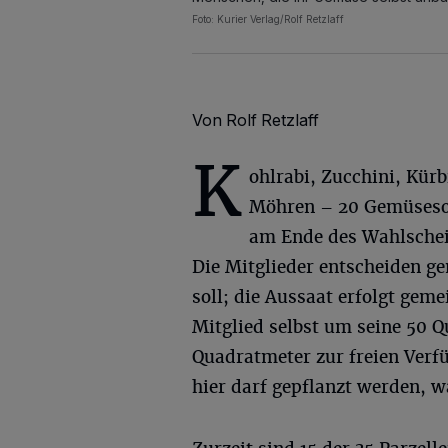
Foto: Kurier Verlag/Rolf Retzlaff
Von Rolf Retzlaff
K
ohlrabi, Zucchini, Kürb
Möhren – 20 Gemüsesor
am Ende des Wahlschei
Die Mitglieder entscheiden g
soll; die Aussaat erfolgt gem
Mitglied selbst um seine 50 
Quadratmeter zur freien Verf
hier darf gepflanzt werden, wa