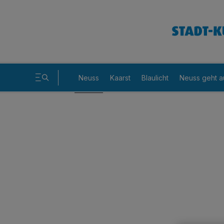
Neuss
Kaarst
Blaulicht
Neuss geht a