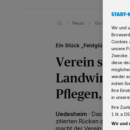
Neuss
Ein Stück „Feldgl
Wir und 
Browserd
Cookies a
Ein Stück „Feldglück“ in Ue
unsere Pa
Verein sucht
Zwecke. 
diese dea
möglicher
Landwirte“ m
wieder au
indem Si
Pflegen, Ern
Ihre Eins
in unsere
Ihre Zust
Uedesheim
·
Das Glück dies
1 lit. a 
zitierten Rücken der Pferde
Wir und 
macht der Verein „Feldglüc