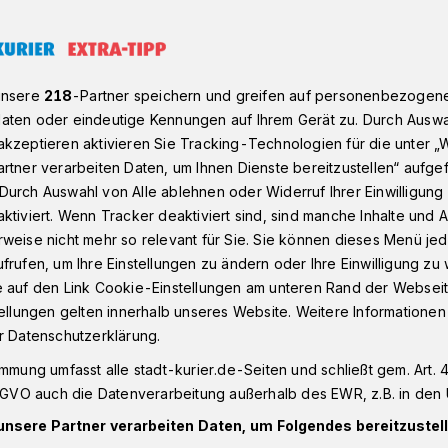
ück“ in Uedesheim
unsere
218
-Partner speichern und greifen auf personenbezogen
aten oder eindeutige Kennungen auf Ihrem Gerät zu. Durch Auswa
kzeptieren aktivieren Sie Tracking-Technologien für die unter „
desheim
rtner verarbeiten Daten, um Ihnen Dienste bereitzustellen“ aufge
 „Hobby-
Durch Auswahl von Alle ablehnen oder Widerruf Ihrer Einwilligun
ktiviert. Wenn Tracker deaktiviert sind, sind manche Inhalte und
weise nicht mehr so relevant für Sie. Sie können dieses Menü jed
it Spaß an Säen,
frufen, um Ihre Einstellungen zu ändern oder Ihre Einwilligung zu 
e auf den Link Cookie-Einstellungen am unteren Rand der Webseit
ten
tellungen gelten innerhalb unseres Website. Weitere Informationen
r Datenschutzerklärung.
immung umfasst alle stadt-kurier.de-Seiten und schließt gem. Art. 4
er Erde liegt nicht nur auf dem viel
DSGVO auch die Datenverarbeitung außerhalb des EWR, z.B. in den 
, sondern offenbar auch in der Erde: Dies
unsere Partner verarbeiten Daten, um Folgendes bereitzustell
k“ mit seinem Namen deutlich. Auf einem