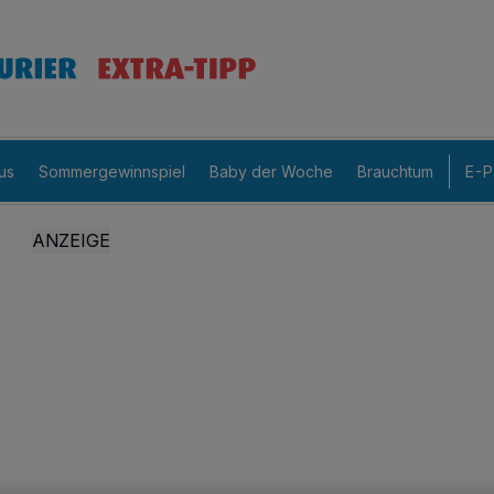
us
Sommergewinnspiel
Baby der Woche
Brauchtum
E-P