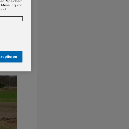
gen. Speichern
e, Messung von
 und
kzeptieren