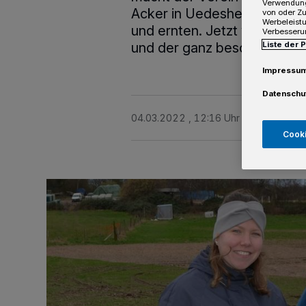
Verwendung
Acker in Uedesheim werden
von oder Zu
Werbeleist
und ernten. Jetzt werden 
Verbesseru
Liste der 
und der ganz besonderen Ar
Impressu
Datenschu
04.03.2022 , 12:16 Uhr
2 Minuten Le
Cooki