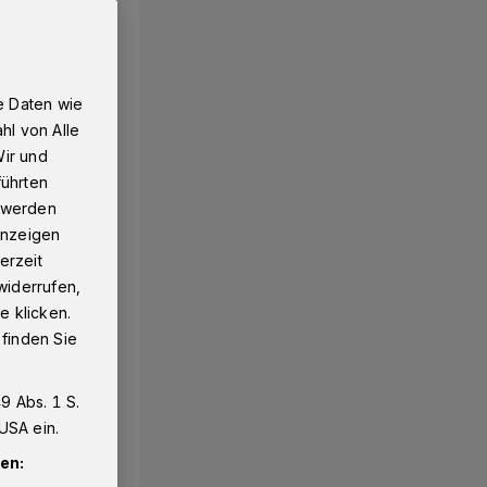
e Daten wie
hl von Alle
Wir und
führten
g werden
 Anzeigen
erzeit
widerrufen,
e klicken.
 finden Sie
9 Abs. 1 S.
USA ein.
en: