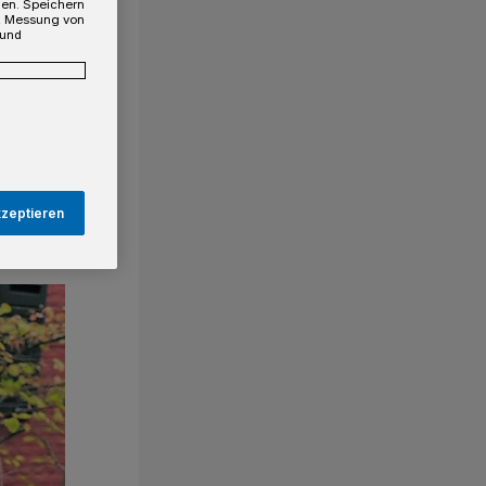
gen. Speichern
e, Messung von
 und
kzeptieren