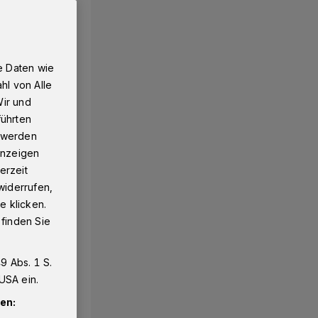
e Daten wie
hl von Alle
Wir und
führten
g werden
 Anzeigen
erzeit
widerrufen,
e klicken.
 finden Sie
9 Abs. 1 S.
USA ein.
en: