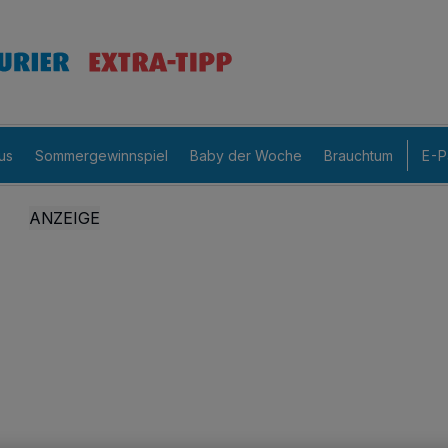
us
Sommergewinnspiel
Baby der Woche
Brauchtum
E-P