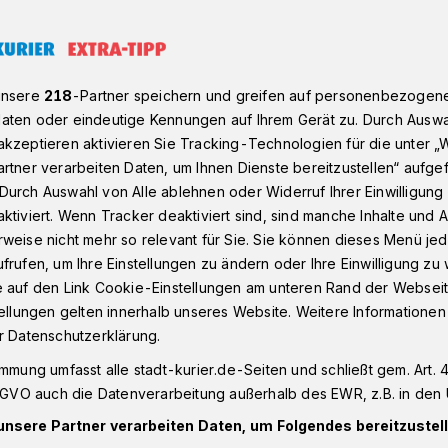
linghausen: S.M. Bernd I. Lange und Angelika
unsere
218
-Partner speichern und greifen auf personenbezogen
aten oder eindeutige Kennungen auf Ihrem Gerät zu. Durch Auswa
kzeptieren aktivieren Sie Tracking-Technologien für die unter „
n
rtner verarbeiten Daten, um Ihnen Dienste bereitzustellen“ aufge
nge) und Angelika
Durch Auswahl von Alle ablehnen oder Widerruf Ihrer Einwilligun
ktiviert. Wenn Tracker deaktiviert sind, sind manche Inhalte und
weise nicht mehr so relevant für Sie. Sie können dieses Menü jed
em Thron in
frufen, um Ihre Einstellungen zu ändern oder Ihre Einwilligung zu 
e auf den Link Cookie-Einstellungen am unteren Rand der Webseit
sen
tellungen gelten innerhalb unseres Website. Weitere Informationen
r Datenschutzerklärung.
immung umfasst alle stadt-kurier.de-Seiten und schließt gem. Art. 4
tätenpaar Bernd I. und Angelika Lange
DSGVO auch die Datenverarbeitung außerhalb des EWR, z.B. in den 
unkt seines Regierungsjahres, jetzt
unsere Partner verarbeiten Daten, um Folgendes bereitzustell
it allen Grimlinghausenern auf das 164.