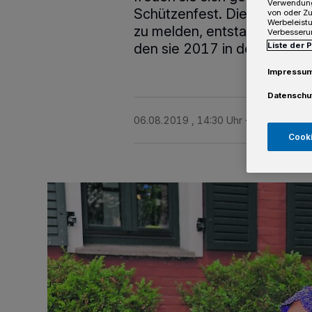
Verwendung
Schützenfest. Die Idee, sic
von oder Zu
Werbeleist
zu melden, entstand bei Ber
Verbesseru
Liste der 
den sie 2017 in der Türkei 
Impressu
Datenschu
06.08.2019 , 14:30 Uhr
3 Minuten Le
Cooki