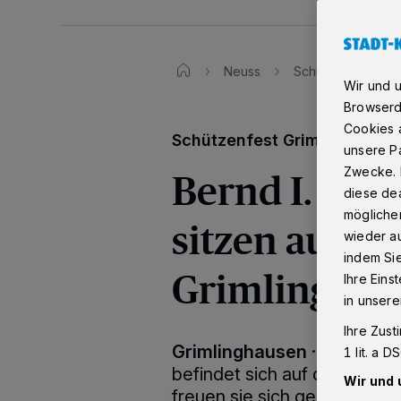
Neuss
Schützenfest Grim
Wir und 
Browserd
Cookies a
Schützenfest Grimlinghause
unsere Pa
Bernd I. (La
Zwecke. 
diese dea
möglicher
sitzen auf d
wieder au
indem Si
Grimlinghau
Ihre Eins
in unsere
Ihre Zust
Grimlinghausen
·
Das Majes
1 lit. a 
befindet sich auf den Höhep
Wir und 
freuen sie sich gemeinsam m