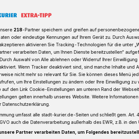
Kaarst: Von der „bekloppten Idee“ zum Publikumsrenner
unsere
218
-Partner speichern und greifen auf personenbezogen
aten oder eindeutige Kennungen auf Ihrem Gerät zu. Durch Auswa
kzeptieren aktivieren Sie Tracking-Technologien für die unter „
rtner verarbeiten Daten, um Ihnen Dienste bereitzustellen“ aufge
kloppten Idee“ zum
Durch Auswahl von Alle ablehnen oder Widerruf Ihrer Einwilligun
ktiviert. Wenn Tracker deaktiviert sind, sind manche Inhalte und
weise nicht mehr so relevant für Sie. Sie können dieses Menü jed
enner
frufen, um Ihre Einstellungen zu ändern oder Ihre Einwilligung zu 
e auf den Link Cookie-Einstellungen am unteren Rand der Webseit
tellungen gelten innerhalb unseres Website. Weitere Informationen
ster Kulturmanager Dieter Güsgen : „Das
r Datenschutzerklärung.
schlands größtem Drive-In-Comedy-
immung umfasst alle stadt-kurier.de-Seiten und schließt gem. Art. 4
! Unser Plan ist aufgegangen. Die
DSGVO auch die Datenverarbeitung außerhalb des EWR, z.B. in den 
ß“, verkündete er stolz.
unsere Partner verarbeiten Daten, um Folgendes bereitzustell