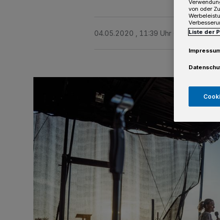
Verwendung
von oder Zu
Werbeleist
Verbesseru
Liste der 
04.05.2020 , 11:39 Uhr
2 Minuten Le
Impressu
Datenschu
Cooki