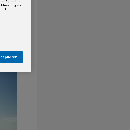
gen. Speichern
e, Messung von
 und
kzeptieren