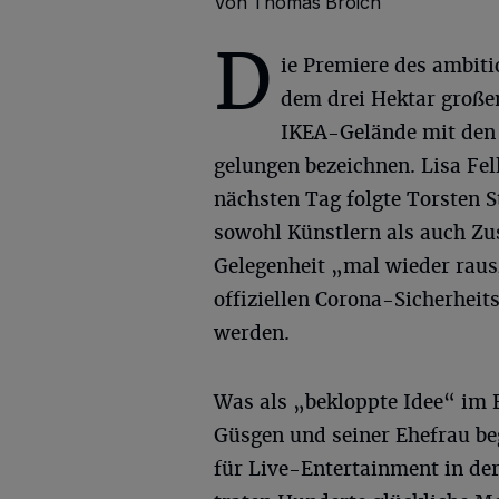
Von Thomas Broich
D
ie Premiere des ambit
dem drei Hektar große
IKEA-Gelände mit den 
gelungen bezeichnen. Lisa Fe
nächsten Tag folgte Torsten 
sowohl Künstlern als auch Zu
Gelegenheit „mal wieder rau
offiziellen Corona-Sicherhei
werden.
Was als „bekloppte Idee“ im 
Güsgen und seiner Ehefrau beg
für Live-Entertainment in de