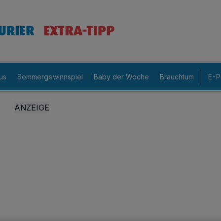
us
Sommergewinnspiel
Baby der Woche
Brauchtum
E-P