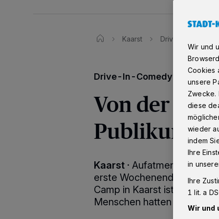
Kaarst
Drive-In-Comedy 
Wir und 
Browserd
Cookies a
Drive-In-Comedy
unsere Pa
Von der „be
Zwecke. 
diese dea
möglicher
Publikumsr
wieder au
indem Si
Ihre Eins
Kaarst
·
Aufatmen beim Kaar
in unsere
erste Wochenende in Deut
Ihre Zust
Camp in Kaarst ist gelungen
1 lit. a 
Menschen hatten wieder Spa
Wir und 