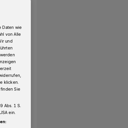
e Daten wie
hl von Alle
Wir und
führten
g werden
 Anzeigen
erzeit
widerrufen,
e klicken.
 finden Sie
9 Abs. 1 S.
USA ein.
en: